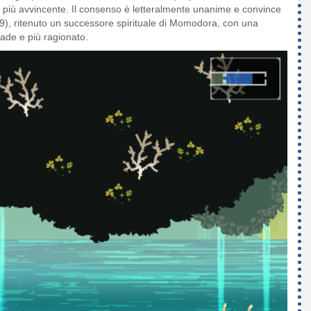
a più avvincente. Il consenso è letteralmente unanime e convince
), ritenuto un successore spirituale di Momodora, con una
ade e più ragionato.