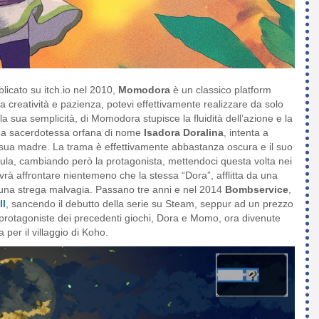
licato su itch.io nel 2010,
Momodora
è un classico platform
ta creatività e pazienza, potevi effettivamente realizzare da solo
a sua semplicità, di Momodora stupisce la fluidità dell’azione e la
 una sacerdotessa orfana di nome
Isadora Doralina
, intenta a
are sua madre. La trama è effettivamente abbastanza oscura e il suo
ula, cambiando però la protagonista, mettendoci questa volta nei
vrà affrontare nientemeno che la stessa “Dora”, afflitta da una
sa una strega malvagia. Passano tre anni e nel 2014
Bombservice
,
II
, sancendo il debutto della serie su Steam, seppur ad un prezzo
e protagoniste dei precedenti giochi, Dora e Momo, ora divenute
per il villaggio di Koho.