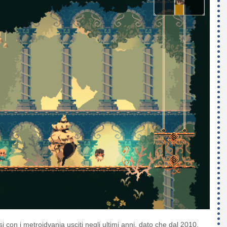
 con i metroidvania usciti negli ultimi anni, dato che dal 2010,