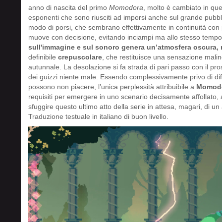
anno di nascita del primo
Momodora
, molto è cambiato in qu
esponenti che sono riusciti ad imporsi anche sul grande pubbli
modo di porsi, che sembrano effettivamente in continuità con 
muove con decisione, evitando inciampi ma allo stesso tempo
sull'immagine e sul sonoro genera un’atmosfera oscura
definibile
crepuscolare
, che restituisce una sensazione mali
autunnale. La desolazione si fa strada di pari passo con il pro
dei guizzi niente male. Essendo complessivamente privo di difetti
possono non piacere, l’unica perplessità attribuibile a
Momodo
requisiti per emergere in uno scenario decisamente affollato, 
sfuggire questo ultimo atto della serie in attesa, magari, di un
Traduzione testuale in italiano di buon livello.