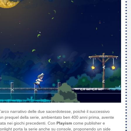
’arco narrativo delle due sacerdotesse, poiché il successivo
 un prequel della serie, ambientato ben 400 anni prima, avente
ata nei giochi precedenti. Con
Playism
come publisher e
nlight porta la serie anche su console, proponendo un side