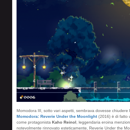
Momodora III, sotto vari aspetti, sembrava dovesse chiudere l
Momodora: Reverie Under the Moonlight
(2016) è di fatto
come protagonista
Kaho Reinol
, leggendaria eroina menzion
notevolmente rinnovato esteticamente, Reverie Under the Moo