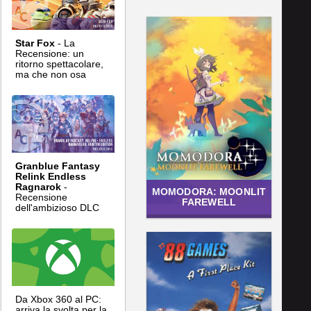
Star Fox
- La
Recensione: un
ritorno spettacolare,
ma che non osa
Granblue Fantasy
Relink Endless
Ragnarok
-
MOMODORA: MOONLIT
Recensione
FAREWELL
dell'ambizioso DLC
Da Xbox 360 al PC:
arriva la svolta per la