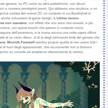
esto genere, su PC come su altre piattaforme, con alcuni
co e ricevere prestigiosi premi. Qui abbiamo una struttura, e un
prima ondata del revival 2D, un contesto in cui Bombshell si
 anche virtuosismi di game design.
L’ottimo lavoro
, ma non macabra
, con effetti che non sono mai invasivi, è più
nconica, con questi boschi che paiono in costante moria
seguire dell'avventura, e la trama ancora una volta saprà offrire
 di un certo rilievo, al di là degli intrinsechi limiti del genere che
ra: Moonlit Farewell
sembra proprio quella di non avere tutti i
al di fuori degli appassionati, che sicuramente non si faranno
 arrivo su console ad ampliarne ulteriormente la vetrina.