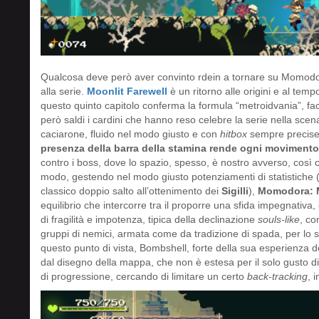
Qualcosa deve però aver convinto rdein a tornare su Momodor
alla serie.
Moonlit Farewell
è un ritorno alle origini e al te
questo quinto capitolo conferma la formula “metroidvania”, f
però saldi i cardini che hanno reso celebre la serie nella sc
caciarone, fluido nel modo giusto e con
hitbox
sempre precise e
presenza della barra della stamina rende ogni movimento
contro i boss, dove lo spazio, spesso, è nostro avverso, così co
modo, gestendo nel modo giusto potenziamenti di statistiche (t
classico doppio salto all’ottenimento dei
Sigilli
),
Momodora: M
equilibrio che intercorre tra il proporre una sfida impegnativ
di fragilità e impotenza, tipica della declinazione
souls-like
, co
gruppi di nemici, armata come da tradizione di spada, per lo sc
questo punto di vista, Bombshell, forte della sua esperienza d
dal disegno della mappa, che non è estesa per il solo gusto d
di progressione, cercando di limitare un certo
back-tracking
, 