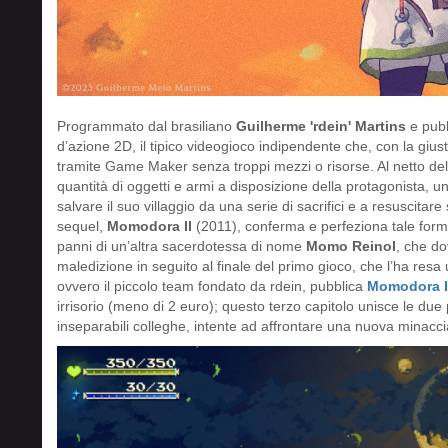
Programmato dal brasiliano
Guilherme 'rdein' Martins
e pubb
d’azione 2D, il tipico videogioco indipendente che, con la gius
tramite Game Maker senza troppi mezzi o risorse. Al netto dell
quantità di oggetti e armi a disposizione della protagonista,
salvare il suo villaggio da una serie di sacrifici e a resuscit
sequel,
Momodora II
(2011), conferma e perfeziona tale form
panni di un’altra sacerdotessa di nome
Momo Reinol
, che do
maledizione in seguito al finale del primo gioco, che l’ha re
ovvero il piccolo team fondato da rdein, pubblica
Momodora I
irrisorio (meno di 2 euro); questo terzo capitolo unisce le du
inseparabili colleghe, intente ad affrontare una nuova minaccia 