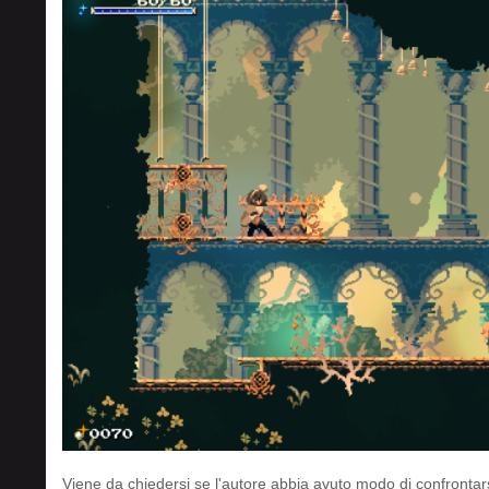
Viene da chiedersi se l'autore abbia avuto modo di confrontarsi