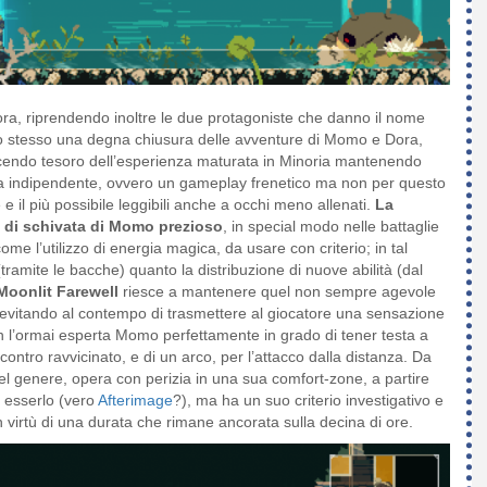
a, riprendendo inoltre le due protagoniste che danno il nome
mpo stesso una degna chiusura delle avventure di Momo e Dora,
acendo tesoro dell’esperienza maturata in Minoria mantenendo
ena indipendente, ovvero un gameplay frenetico ma non per questo
 il più possibile leggibili anche a occhi meno allenati.
La
 di schivata di Momo prezioso
, in special modo nelle battaglie
me l’utilizzo di energia magica, da usare con criterio; in tal
ramite le bacche) quanto la distribuzione di nuove abilità (dal
oonlit Farewell
riesce a mantenere quel non sempre agevole
a, evitando al contempo di trasmettere al giocatore una sensazione
n l’ormai esperta Momo perfettamente in grado di tener testa a
ontro ravvicinato, e di un arco, per l’attacco dalla distanza. Da
el genere, opera con perizia in una sua comfort-zone, a partire
i esserlo (vero
Afterimage
?), ma ha un suo criterio investigativo e
in virtù di una durata che rimane ancorata sulla decina di ore.