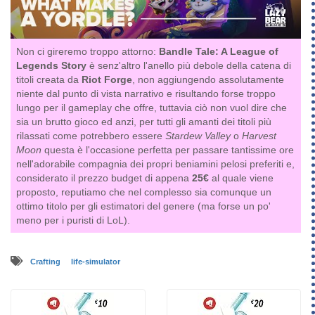
Non ci gireremo troppo attorno:
Bandle Tale: A League of
Legends Story
è senz'altro l'anello più debole della catena di
titoli creata da
Riot Forge
, non aggiungendo assolutamente
niente dal punto di vista narrativo e risultando forse troppo
lungo per il gameplay che offre, tuttavia ciò non vuol dire che
sia un brutto gioco ed anzi, per tutti gli amanti dei titoli più
rilassati come potrebbero essere
Stardew Valley
o
Harvest
Moon
questa è l'occasione perfetta per passare tantissime ore
nell'adorabile compagnia dei propri beniamini pelosi preferiti e,
considerato il prezzo budget di appena
25€
al quale viene
proposto, reputiamo che nel complesso sia comunque un
ottimo titolo per gli estimatori del genere (ma forse un po'
meno per i puristi di LoL).
Crafting
life-simulator