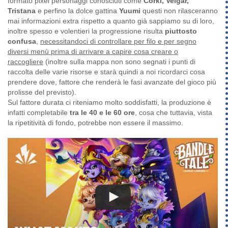
formato pixel personaggi conosciuti come
Corki, Veigar,
Tristana
e perfino la dolce gattina
Yuumi
questi non rilasceranno
mai informazioni extra rispetto a quanto già sappiamo su di loro,
inoltre spesso e volentieri la progressione risulta
piuttosto
confusa
,
necessitandoci di controllare per filo e per segno
diversi menù prima di arrivare a capire cosa creare o
raccogliere
(inoltre sulla mappa non sono segnati i punti di
raccolta delle varie risorse e starà quindi a noi ricordarci cosa
prendere dove, fattore che renderà le fasi avanzate del gioco più
prolisse del previsto).
Sul fattore durata ci riteniamo molto soddisfatti, la produzione è
infatti completabile
tra le 40 e le 60
ore
, cosa che tuttavia, vista
la ripetitività di fondo, potrebbe non essere il massimo.