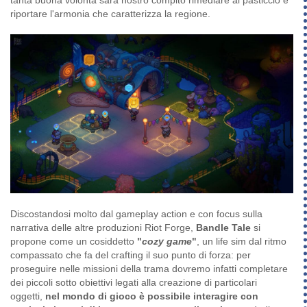
riportare l'armonia che caratterizza la regione.
Discostandosi molto dal gameplay action e con focus sulla
narrativa delle altre produzioni Riot Forge,
Bandle Tale
si
propone come un cosiddetto
"
cozy game
"
, un life sim dal ritmo
compassato che fa del crafting il suo punto di forza: per
proseguire nelle missioni della trama dovremo infatti completare
dei piccoli sotto obiettivi legati alla creazione di particolari
oggetti,
nel mondo di gioco è possibile interagire con