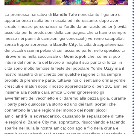
La premessa narrativa di
Bandle Tale
nonostante il genere di
appartenenza risulta ben riuscita ed interessante: dopo aver
creato il nostro personalissimo Yordle da un rapido editor (novità
assoluta per le produzioni della compagnia che ci hanno sempre
messo nei panni di campioni già conosciuti) verremo catapultati,
senza troppa sorpresa, a
Bandle City
, la città di appartenenza
dei piccoli esserini pelosi di cui facciamo parte, nello specifico ci
ritroveremo nella succursale di
Gomitopoli
che, come si può
intuire dal nome, fa del lavoro a maglia il suo punto di forza; in
città sono molto famose le feste del popolare Yordle
Ozzy
ma il
nostro
maestro di uncinetto
per qualche ragione ci ha sempre
proibito di prenderne parte, tuttavia noi ci sentiamo ormai yordle
cresciuti e maturi dopo il nostro apprendistato di ben
101 anni
ed
insieme alla nostra cara amica Clover ignoreremo gli
avvertimenti del vecchietto e ci daremo alla pazza gioia, durante
il party però qualcosa va storto ed uno dei tanti
portali
che
connettono le varie regioni del mondo dei nostri piccoli
amici
andrà in sovraccarico
, causando la separazione di tutte
le regioni di Bandle City ma, soprattutto, risucchiando e facendo
sparire nel nulla la nostra amica; con ago e filo nella cruna e
tanta buona volontà sarà nostro compito rimediare al pasticcio e