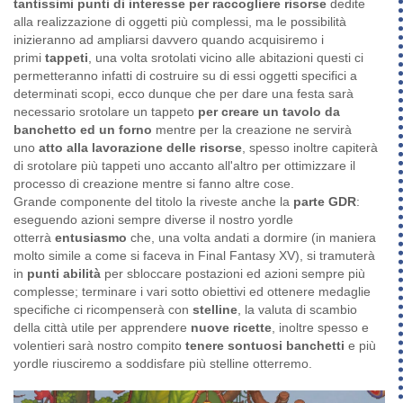
tantissimi punti di interesse per raccogliere risorse
dedite
alla realizzazione di oggetti più complessi, ma le possibilità
inizieranno ad ampliarsi davvero quando acquisiremo i
primi
tappeti
, una volta srotolati vicino alle abitazioni questi ci
permetteranno infatti di costruire su di essi oggetti specifici a
determinati scopi, ecco dunque che per dare una festa sarà
necessario srotolare un tappeto
per creare un tavolo da
banchetto ed un forno
mentre per la creazione ne servirà
uno
atto alla lavorazione delle risorse
, spesso inoltre capiterà
di srotolare più tappeti uno accanto all'altro per ottimizzare il
processo di creazione mentre si fanno altre cose.
Grande componente del titolo la riveste anche la
parte GDR
:
eseguendo azioni sempre diverse il nostro yordle
otterrà
entusiasmo
che, una volta andati a dormire (in maniera
molto simile a come si faceva in Final Fantasy XV), si tramuterà
in
punti abilità
per sbloccare postazioni ed azioni sempre più
complesse; terminare i vari sotto obiettivi ed ottenere medaglie
specifiche ci ricompenserà con
stelline
, la valuta di scambio
della città utile per apprendere
nuove ricette
, inoltre spesso e
volentieri sarà nostro compito
tenere sontuosi banchetti
e più
yordle riusciremo a soddisfare più stelline otterremo.