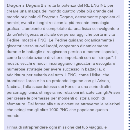
Dragon’s Dogma 2
sfrutta la potenza del RE ENGINE per
creare una mappa del mondo quattro volte più grande del
mondo originale di
Dragon's Dogma
, densamente popolata di
nemici, eventi e luoghi resi con la più recente tecnologia
grafica. L'ambiente è completato da una fisica coinvolgente e
da un'intelligenza artificiale dei personaggi che porta in vita
Pedine, mostri e PNG. Le Pedine guidano organicamente i
giocatori verso nuovi luoghi, cooperano dinamicamente
durante le battaglie e reagiscono persino a momenti speciali,
come la celebrazione di vittorie importanti con un "cinque". I
mostri, vecchi e nuovi, incoraggiano i giocatori a escogitare
numerose strategie per avere successo in battaglia, o
addirittura per evitarla del tutto. I PNG, come Ulrika, che
brandisce l'arco e ha un profondo legame con gli Arisen,
Nadinia, l'alta sacerdotessa dei Feridi, o una serie di altri
personaggi unici, stringeranno relazioni intricate con gli Arisen
per creare le premesse per momenti di storia ricchi di
sfumature. Dai forma alla tua avventura attraverso le relazioni
che stringi con gli oltre 1000 PNG che popolano questo
mondo.
Prima di intraprendere ogni missione del tuo viaggio, è