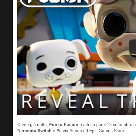
Come già detto,
Funko Fusion
è atteso per il 13 settembre 
Nintendo Switch
e
Pc
via Steam ed Epic Games Store.