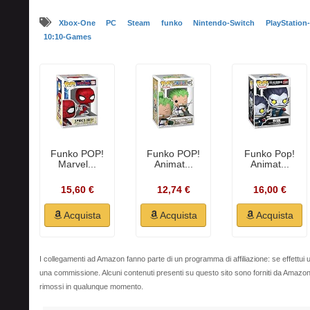
Xbox-One
PC
Steam
funko
Nintendo-Switch
PlayStation
10:10-Games
Funko POP!
Funko POP!
Funko Pop!
Marvel...
Animat...
Animat...
15,60 €
12,74 €
16,00 €
Acquista
Acquista
Acquista
I collegamenti ad Amazon fanno parte di un programma di affiliazione: se effettui u
una commissione. Alcuni contenuti presenti su questo sito sono forniti da Amaz
rimossi in qualunque momento.