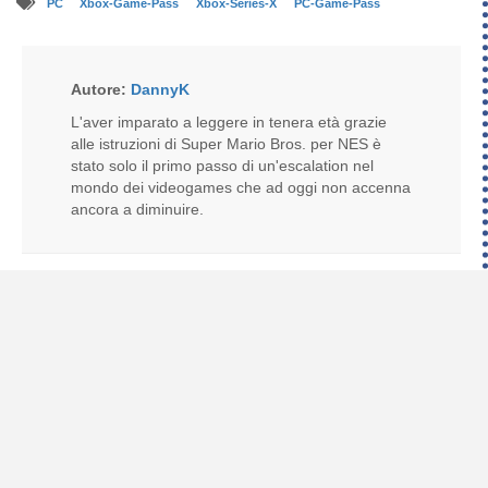
PC
Xbox-Game-Pass
Xbox-Series-X
PC-Game-Pass
Autore:
DannyK
L'aver imparato a leggere in tenera età grazie
alle istruzioni di Super Mario Bros. per NES è
stato solo il primo passo di un'escalation nel
mondo dei videogames che ad oggi non accenna
ancora a diminuire.