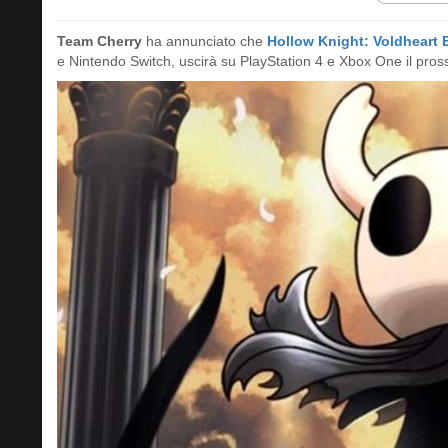
Team Cherry
ha annunciato che
Hollow Knight: Voldheart 
e Nintendo Switch, uscirà su PlayStation 4 e Xbox One il pro