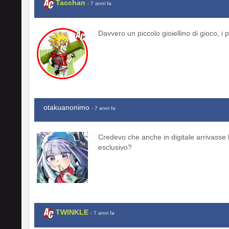
Tacchan
- 7 anni fa
Davvero un piccolo gioiellino di gioco, i p
otakuanonimo
- 7 anni fa
Credevo che anche in digitale arrivasse
esclusivo?
TWINKLE
- 7 anni fa