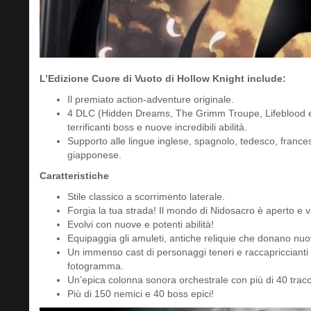
L’Edizione Cuore di Vuoto di Hollow Knight include:
Il premiato action-adventure originale.
4 DLC (Hidden Dreams, The Grimm Troupe, Lifeblood e
terrificanti boss e nuove incredibili abilità.
Supporto alle lingue inglese, spagnolo, tedesco, frances
giapponese.
Caratteristiche
Stile classico a scorrimento laterale.
Forgia la tua strada! Il mondo di Nidosacro è aperto e v
Evolvi con nuove e potenti abilità!
Equipaggia gli amuleti, antiche reliquie che donano nuovi
Un immenso cast di personaggi teneri e raccapriccianti 
fotogramma.
Un’epica colonna sonora orchestrale con più di 40 trac
Più di 150 nemici e 40 boss epici!