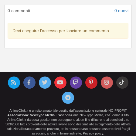
0 commenti
0 nuovi
Devi eseguire l'accesso per lasciare un commento.
AnimeClick.it è un sito amatoriale gestito dall'associazione culturale NO PROFIT
Associazione NewType Media
. L'Associazione NewType Media, così come il sito
AnimeClick.it da essa gestito, non perseguono alcun fine di lucro, e ai sensi del L.n.
383/2000 tutti i proventi delle attività svolte sono destinati allo svolgimento delle attività
istituzionali statutariamente previste, ed in nessun caso possono essere divisi fra gli
associati, anche in forme indirette.
Privacy policy
.