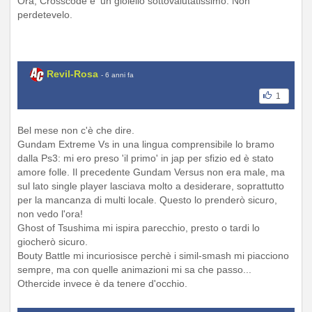
Ora, Crosscode e' un gioiello sottovalutatissimo. Non
perdetevelo.
Revil-Rosa
- 6 anni fa
1
Bel mese non c'è che dire.
Gundam Extreme Vs in una lingua comprensibile lo bramo
dalla Ps3: mi ero preso 'il primo' in jap per sfizio ed è stato
amore folle. Il precedente Gundam Versus non era male, ma
sul lato single player lasciava molto a desiderare, soprattutto
per la mancanza di multi locale. Questo lo prenderò sicuro,
non vedo l'ora!
Ghost of Tsushima mi ispira parecchio, presto o tardi lo
giocherò sicuro.
Bouty Battle mi incuriosisce perchè i simil-smash mi piacciono
sempre, ma con quelle animazioni mi sa che passo...
Othercide invece è da tenere d'occhio.