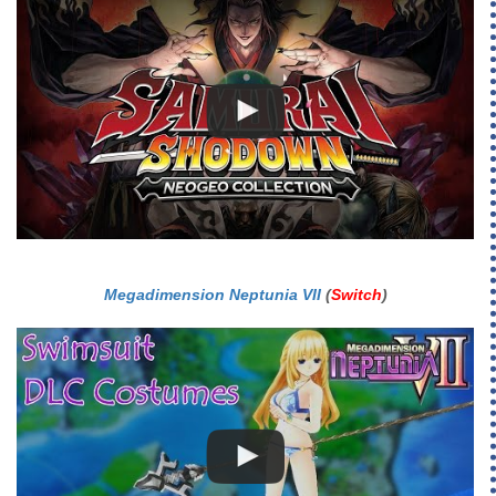
Megadimension Neptunia VII
(
Switch
)