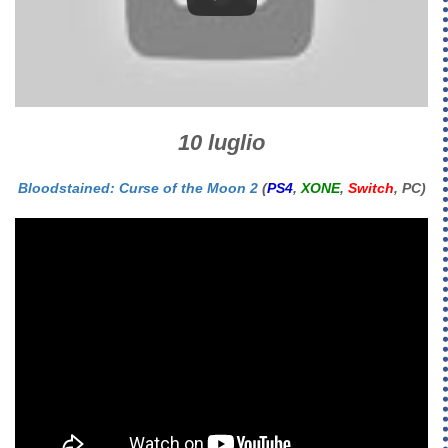
10 luglio
Bloodstained: Curse of the Moon 2
(
PS4
,
XONE
,
Switch
, PC)