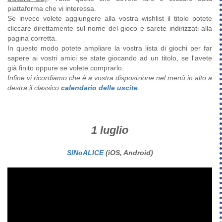
piattaforma che vi interessa.
Se invece volete aggiungere alla vostra wishlist il titolo potete
cliccare direttamente sul nome del gioco e sarete indirizzati alla
pagina corretta.
In questo modo potete ampliare la vostra lista di giochi per far
sapere ai vostri amici se state giocando ad un titolo, se l'avete
già finito oppure se volete comprarlo.
Infine vi ricordiamo che è a vostra disposizione nel menù in alto a
destra il classico
calendario delle uscite
.
1 luglio
SINoALICE
(iOS, Android)