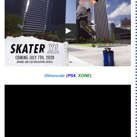
Othercide
(
PS4
,
XONE
)