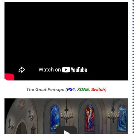
The Great Perhaps (
PS4
,
XONE
,
Switch
)