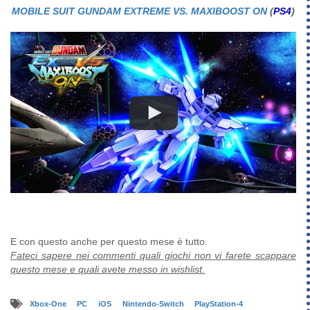
MOBILE SUIT GUNDAM EXTREME VS. MAXIBOOST ON
(
PS4
)
E con questo anche per questo mese è tutto.
Fateci sapere nei commenti quali giochi non vi farete scappare
questo mese e quali avete messo in wishlist.
Xbox-One
PC
iOS
Nintendo-Switch
PlayStation-4