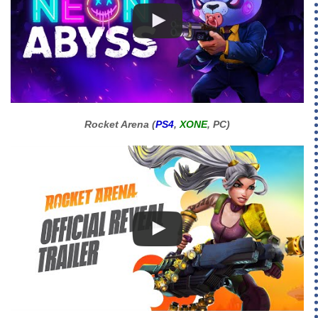
Rocket Arena (
PS4
,
XONE
, PC)