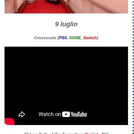
9 luglio
Crosscode (
PS4
,
XONE
,
Switch
)