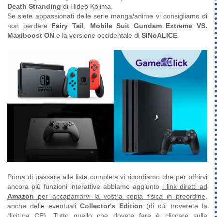
Death Stranding
di Hideo Kojima.
Se siete appassionati delle serie manga/anime vi consigliamo di
non perdere
Fairy Tail
,
Mobile Suit Gundam Extreme VS.
Maxiboost ON
e la versione occidentale di
SINoALICE
.
Prima di passare alle lista completa vi ricordiamo che per offrirvi
ancora più funzioni interattive abbiamo aggiunto
i link diretti ad
Amazon
per accaparrarvi la vostra copia fisica in preordine,
anche delle eventuali
Collector's Edition
(di cui troverete la
dicitura CE)
. Tutto quello che dovete fare è cliccare sulla