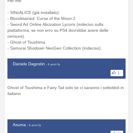
Per me:
- SINoALICE (già installato).
- Bloodstained: Curse of the Moon 2.
- Sword Art Online Alicization Lycoris (indeciso sulla
piattaforma, se non erro su PS4 dovrebbe avere delle
censure).
- Ghost of Tsushima.
- Samurai Shodown NeoGeo Collection (indeciso).
Daniele Dagostin
- 6 anni fa
1
Ghost of Tsushima e Fairy Tail solo se ci saranno i sottotitoli in
italiano
Asuma
- 6 anni fa