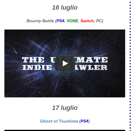
16 luglio
Bounty Battle (
PS4
,
XONE
,
Switch
, PC)
17 luglio
Ghost of Tsushima
(
PS4
)