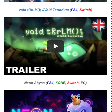
void tRrLM(); //Void Terrarium
(
PS4
,
Switch
)
Neon Abyss (
PS4
,
XONE
,
Switch
, PC)