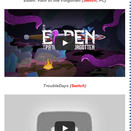
Elden: Path of the Forgotten (
Switch
, PC)
TroubleDays (
Switch
)