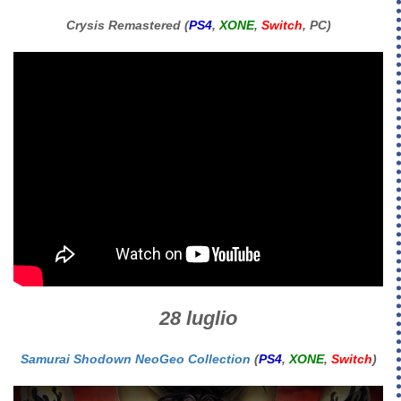
Crysis Remastered (
PS4
,
XONE
,
Switch
, PC)
28 luglio
Samurai Shodown NeoGeo Collection
(
PS4
,
XONE
,
Switch
)