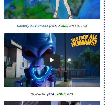
Destroy All Humans
(
PS4
,
XONE
, Stadia, PC)
Skater XL (
PS4
,
XONE
, PC)