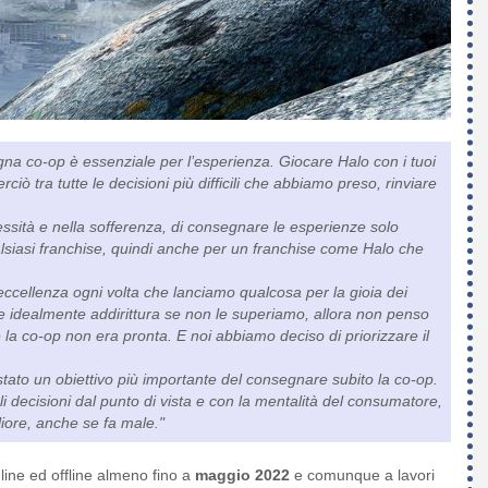
a co-op è essenziale per l’esperienza. Giocare Halo con i tuoi
ciò tra tutte le decisioni più difficili che abbiamo preso, rinviare
essità e nella sofferenza, di consegnare le esperienze solo
lsiasi franchise, quindi anche per un franchise come Halo che
eccellenza ogni volta che lanciamo qualcosa per la gioia dei
e idealmente addirittura se non le superiamo, allora non penso
 la co-op non era pronta. E noi abbiamo deciso di priorizzare il
 stato un obiettivo più importante del consegnare subito la co-op.
i decisioni dal punto di vista e con la mentalità del consumatore,
liore, anche se fa male."
line ed offline almeno fino a
maggio 2022
e comunque a lavori