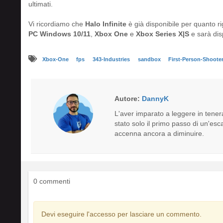
ultimati.
Vi ricordiamo che
Halo Infinite
è già disponibile per quanto r
PC Windows 10/11
,
Xbox One
e
Xbox Series X|S
e sarà dis
Xbox-One
fps
343-Industries
sandbox
First-Person-Shoote
Autore:
DannyK
L'aver imparato a leggere in tenera
stato solo il primo passo di un'e
accenna ancora a diminuire.
0 commenti
Devi eseguire l'accesso per lasciare un commento.