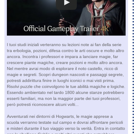
I tuoi studi iniziali verteranno su lezioni note ai fan della serie
tra erbologia, pozioni, difesa contro le arti oscure e molto altro
ancora. Incontra i professori e impara a lanciare magie, far
crescere piante magiche, creare pozioni e molto altro ancora.
Nel mentre avrai modo di esplorare il noto castello, ricco di
magie e segreti. Scopri dungeon nascosti e passaggi segrete,
potresti addirittura finire in luoghi iconici o mai visti prima.
Risolvi puzzle che coinvolgono le tue abilità magiche e logiche.
Essendo ambientato nel tardo 1800 alcune stanze potrebbero
esserti familiari, ma non la maggior parte dei tuoi professori,
però potresti riconoscere alcuni volti...
Avventurati nei dintorni di Hogwarts, le magie apprese a
scuola verranno testate sul campo e dovrai affrontare pericoli
e misteri durante il tuo viaggio verso la verità. Entra in contatto