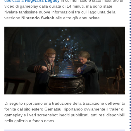
dedicato a
Hogwarts Legacy
in cui non solo è stato mostrato un
video di gameplay dalla durata di 14 minuti, ma sono state
rivelate tantissime nuove informazioni tra cui l'aggiunta della
versione
Nintendo Switch
alle altre già annunciate.
Di seguito riportiamo una traduzione della trascrizione dell'evento
fornita dal sito estero Gematsu, riportando ovviamente il trailer di
gameplay e i vari screenshot inediti pubblicati, tutti resi disponibili
nella galleria a fondo news.