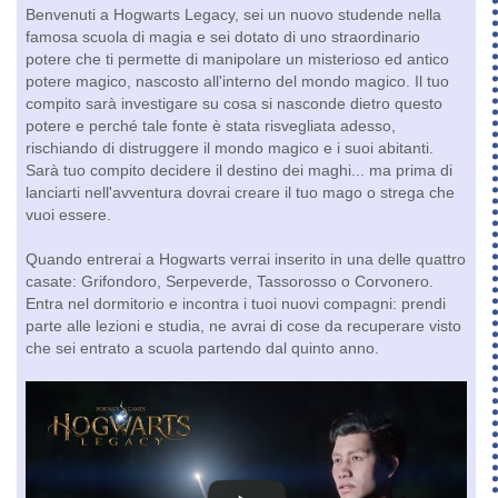
Benvenuti a Hogwarts Legacy, sei un nuovo studende nella
famosa scuola di magia e sei dotato di uno straordinario
potere che ti permette di manipolare un misterioso ed antico
potere magico, nascosto all'interno del mondo magico. Il tuo
compito sarà investigare su cosa si nasconde dietro questo
potere e perché tale fonte è stata risvegliata adesso,
rischiando di distruggere il mondo magico e i suoi abitanti.
Sarà tuo compito decidere il destino dei maghi... ma prima di
lanciarti nell'avventura dovrai creare il tuo mago o strega che
vuoi essere.
Quando entrerai a Hogwarts verrai inserito in una delle quattro
casate: Grifondoro, Serpeverde, Tassorosso o Corvonero.
Entra nel dormitorio e incontra i tuoi nuovi compagni: prendi
parte alle lezioni e studia, ne avrai di cose da recuperare visto
che sei entrato a scuola partendo dal quinto anno.