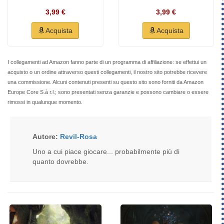
3,99 €
3,99 €
Acquista
Acquista
I collegamenti ad Amazon fanno parte di un programma di affiliazione: se effettui un
acquisto o un ordine attraverso questi collegamenti, il nostro sito potrebbe ricevere
una commissione. Alcuni contenuti presenti su questo sito sono forniti da Amazon
Europe Core S.à r.l.; sono presentati senza garanzie e possono cambiare o essere
rimossi in qualunque momento.
Autore:
Revil-Rosa
Uno a cui piace giocare... probabilmente più di
quanto dovrebbe.