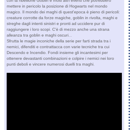
con la ribellione Goblin e molti altri eventi che potrebbero
mettere in pericolo la posizione di Hogwarts nel mondo
magico. Il mondo dei maghi di quest'epoca è pieno di pericoli:
creature corrotte da forze magiche, goblin in rivolta, maghi e
streghe dagli intenti sinistri e pronti ad uccidere pur di
raggiungere i loro scopi. C'è di mezzo anche una strana
alleanza tra goblin e maghi oscuri...
Sfrutta le magie inconiche della serie per farti strada tra i
nemici, difenditi e contrattacca con varie tecniche tra cui
Descendo e Incendio. Fondi insieme gli incantesimi per
ottenere devastanti combinazioni e colpire i nemici nei loro
punti deboli e vincere numerosi duelli tra maghi.