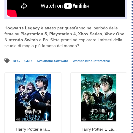
Hogwarts Legacy
è atteso per quest'anno nel periodo delle
feste su
Playstation 5
,
Playstation 4
,
Xbox Series
,
Xbox One
,
Nintendo Switch
e
Pc
. Siete pronti ad esplorare i misteri della
scuola di magia più famosa del mondo?
RPG
GDR
Avalanche-Software
Warner-Bros-Interactive
Harry Potter e la...
Harry Potter E La...