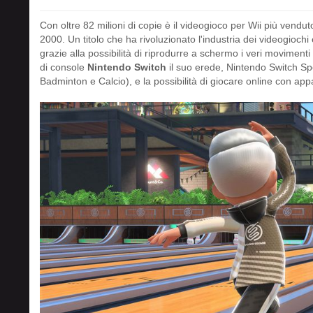
Con oltre 82 milioni di copie è il videogioco per Wii più vendu
2000. Un titolo che ha rivoluzionato l'industria dei videogiochi 
grazie alla possibilità di riprodurre a schermo i veri movimenti 
di console
Nintendo Switch
il suo erede, Nintendo Switch Spor
Badminton e Calcio), e la possibilità di giocare online con app