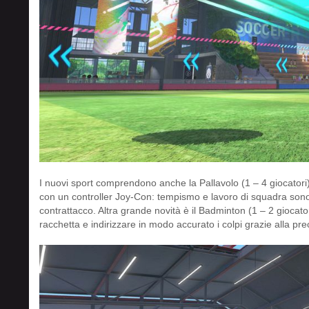
I nuovi sport comprendono anche la Pallavolo (1 – 4 giocatori),
con un controller Joy-Con: tempismo e lavoro di squadra sono
contrattacco. Altra grande novità è il Badminton (1 – 2 giocat
racchetta e indirizzare in modo accurato i colpi grazie alla pre