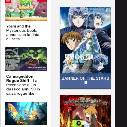
Yoshi and the
Mysterious Book:
annunciata la data
d'uscita
Carmageddon
BANNER OF THE STARS
Rogue Shift
- La
III
recensione di un
classico anni '90 in
salsa rogue like