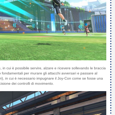
 in cui è possibile servire, alzare e ricevere sollevando le braccia
 fondamentali per murare gli attacchi avversari e passare al
ori), in cui è necessario impugnare il Joy-Con come se fosse una
cisione dei controlli di movimento.