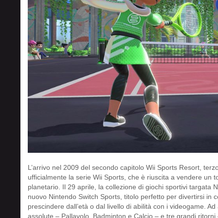
L’arrivo nel 2009 del secondo capitolo Wii Sports Resort, ter
ufficialmente la serie Wii Sports, che è riuscita a vendere un t
planetario. Il 29 aprile, la collezione di giochi sportivi targat
nuovo Nintendo Switch Sports, titolo perfetto per divertirsi in co
prescindere dall’età o dal livello di abilità con i videogame. Ad 
assolute – Pallavolo, Badminton e Calcio – e tre grandi ritorn