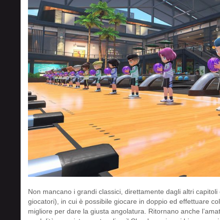
Non mancano i grandi classici, direttamente dagli altri capitoli d
giocatori), in cui è possibile giocare in doppio ed effettuare col
migliore per dare la giusta angolatura. Ritornano anche l’amat