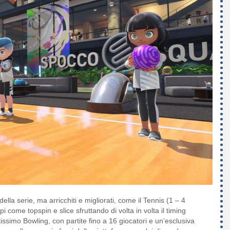
ella serie, ma arricchiti e migliorati, come il Tennis (1 – 4
pi come topspin e slice sfruttando di volta in volta il timing
issimo Bowling, con partite fino a 16 giocatori e un’esclusiva