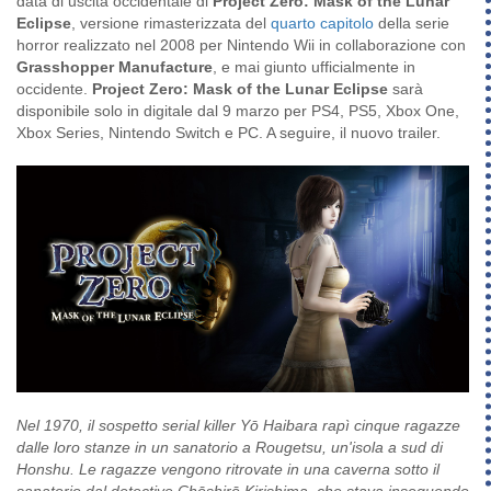
data di uscita occidentale di
Project Zero: Mask of the Lunar
Eclipse
,
versione rimasterizzata del
quarto capitolo
della serie
horror realizzato nel 2008 per Nintendo Wii in collaborazione con
Grasshopper Manufacture
, e mai giunto ufficialmente in
occidente.
Project Zero: Mask of the Lunar Eclipse
sarà
disponibile solo in digitale dal 9 marzo per PS4, PS5, Xbox One,
Xbox Series, Nintendo Switch e PC. A seguire, il nuovo trailer.
Nel 1970, il sospetto serial killer Yō Haibara rapì cinque ragazze
dalle loro stanze in un sanatorio a Rougetsu, un'isola a sud di
Honshu. Le ragazze vengono ritrovate in una caverna sotto il
sanatorio dal detective Chōshirō Kirishima, che stava inseguendo