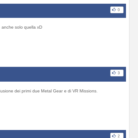
0
e anche solo quella xD
3
clusione dei primi due Metal Gear e di VR Missions.
2