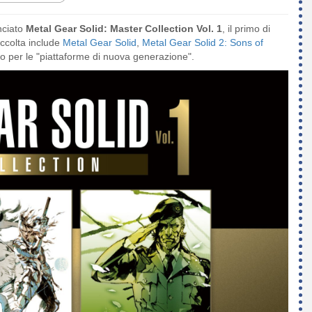
ciato
Metal Gear Solid: Master Collection Vol. 1
, il primo di
accolta include
Metal Gear Solid
,
Metal Gear Solid 2: Sons of
no per le "piattaforme di nuova generazione".