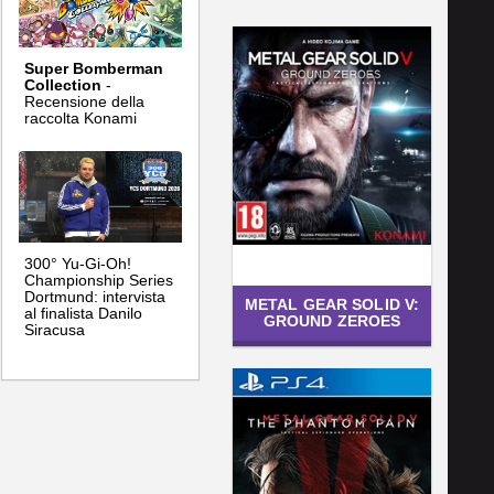
Super Bomberman
Collection
-
Recensione della
raccolta Konami
300° Yu-Gi-Oh!
Championship Series
Dortmund: intervista
METAL GEAR SOLID V:
al finalista Danilo
GROUND ZEROES
Siracusa