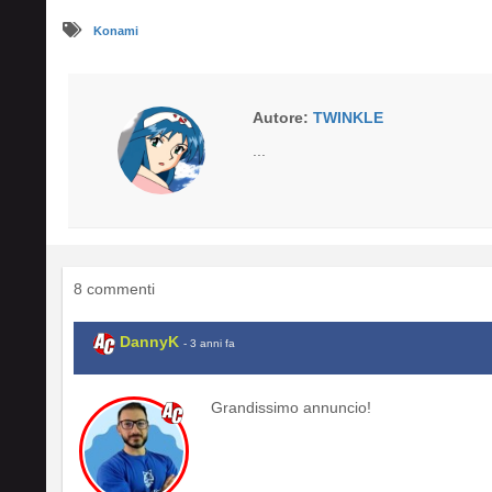
Konami
Autore:
TWINKLE
...
8 commenti
DannyK
- 3 anni fa
Grandissimo annuncio!