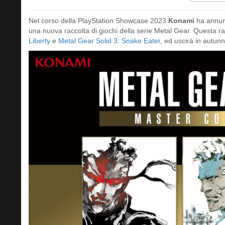
Nel corso della PlayStation Showcase 2023
Konami
ha annun
una nuova raccolta di giochi della serie Metal Gear. Questa r
Liberty
e
Metal Gear Solid 3: Snake Eater
, ed uscirà in autun