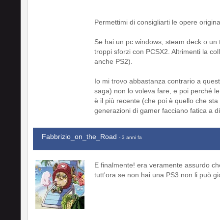
Permettimi di consigliarti le opere origi
Se hai un pc windows, steam deck o un 
troppi sforzi con PCSX2. Altrimenti la c
anche PS2).
Io mi trovo abbastanza contrario a quest
saga) non lo voleva fare, e poi perché le
è il più recente (che poi è quello che st
generazioni di gamer facciano fatica a di
Fabbrizio_on_the_Road
- 3 anni fa
E finalmente! era veramente assurdo che
tutt'ora se non hai una PS3 non li può gio