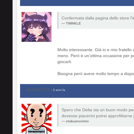
Confermata dalla pagina dello store l'
TWINKLE
Molto interessante. Già io e mio fratell
meno. Però è un'ottima occasione per p
giocarli.
Bisogna però avere molto tempo a disposi
Utente46572
- 3 anni fa
Spero che Delta sia un buon modo per 
dovesse piacermi potrei approfittarne 
otakuanonimo