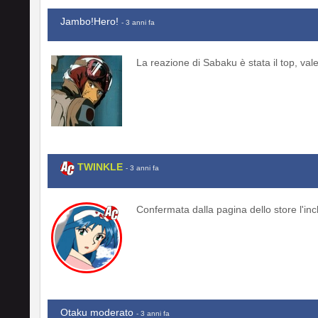
Jambo!Hero!
- 3 anni fa
La reazione di Sabaku è stata il top, val
TWINKLE
- 3 anni fa
Confermata dalla pagina dello store l'in
Otaku moderato
- 3 anni fa