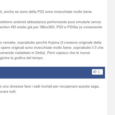
nali, anche se sono della PS2 sono invecchiate molto bene.
telefono android abbastanza performante puoi emularle senza
ollection HD esiste già per XBox360, PS3 e PSVita (e ovviamente
o remake, soprattutto perché Kojima (il creatore originale della
 opere originali sono invecchiate molto bene, soprattutto il 3 che
a venendo riadattato in Delta). Però capisco che le nuove
gerire la grafica del tempo.
1
 uno dovesse fare i salti mortali per recuperare questa saga,
care tutti.