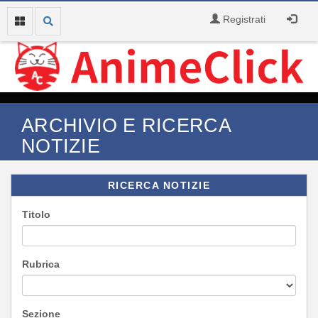
Registrati
ARCHIVIO E RICERCA
NOTIZIE
RICERCA NOTIZIE
Titolo
Rubrica
Sezione