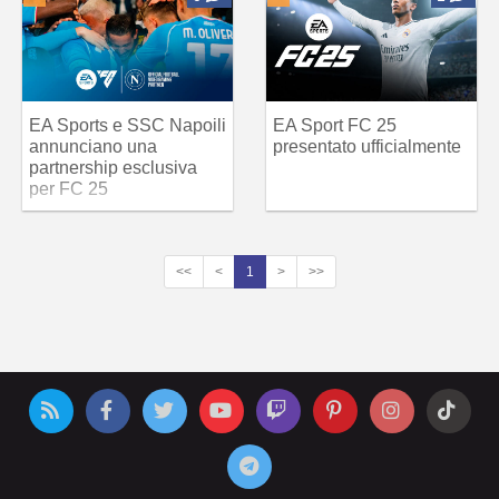
EA Sports e SSC Napoili
EA Sport FC 25
annunciano una
presentato ufficialmente
partnership esclusiva
per FC 25
<<
<
1
>
>>