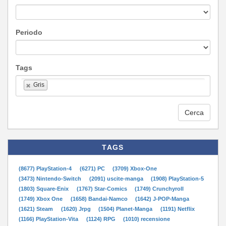
Periodo
Tags
Gris
Cerca
TAGS
(8677) PlayStation-4
(6271) PC
(3709) Xbox-One
(3473) Nintendo-Switch
(2091) uscite-manga
(1908) PlayStation-5
(1803) Square-Enix
(1767) Star-Comics
(1749) Crunchyroll
(1749) Xbox One
(1658) Bandai-Namco
(1642) J-POP-Manga
(1621) Steam
(1620) Jrpg
(1504) Planet-Manga
(1191) Netflix
(1166) PlayStation-Vita
(1124) RPG
(1010) recensione