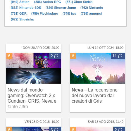
(949) Action
(886) Action-RPG
(871) Xbox-Series
(832) Nintendo-3DS
(820) Shonen-Jump
(762) Nintendo
(761) GDR
(759) Picchiaduro
(748) fps
(725) annunci
(672) Shueisha
DOM 20 APR 2025, 20:00
LUN 14 OTT 2024, 18:00
V
2
V
11
News dal mondo
Neva
– La recensione
gaming: Overwatch 2 x
del nuovo lavoro dai
Gundam, GRIS, Neva e
creatori di Gris
tanto altro
VEN 28 DIC 2018, 10:00
SAB 18 AGO 2018, 11:40
V
6
V
2