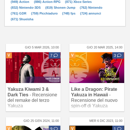
(949) Action
(886) Action-RPG
(871) Xbox-Series
(832) Nintendo-3DS
(819) Shonen-Jump
(762) Nintendo
(761) GDR
(759) Picchiaduro
(748) fps
(724) annunci
(671) Shueisha
GIO 5 MAR 2026, 10:00
GIO 20 MAR 2025, 14:00
V
7
V
3
Yakuza Kiwami 3 &
Like a Dragon: Pirate
Dark Ties
- Recensione
Yakuza in Hawaii
-
del remake del terzo
Recensione del nuovo
Yakuza
spin-off di Yakuza
GIO 25 GEN 2024, 11:00
MER 6 DIC 2023, 11:00
V
9
V
1