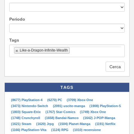
Periodo
Tags
Like-a-Dragon-Infinite-Wealth
Cerca
TAGS
(8677) PlayStation-4
(6270) PC
(3709) Xbox-One
(3473) Nintendo-Switch
(2091) uscite-manga
(1908) PlayStation-5
(1803) Square-Enix
(1767) Star-Comics
(1749) Xbox One
(1748) Crunchyroll
(1658) Bandai-Namco
(1642) J-POP-Manga
(1621) Steam
(1620) Jrpg
(1504) Planet-Manga
(1191) Netflix
(1166) PlayStation-Vita
(1124) RPG
(1010) recensione