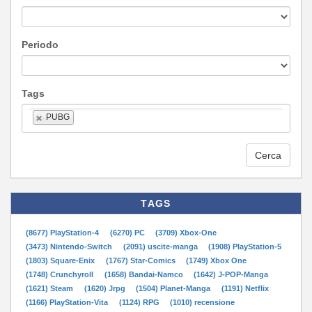
Periodo
Tags
PUBG
Cerca
TAGS
(8677) PlayStation-4
(6270) PC
(3709) Xbox-One
(3473) Nintendo-Switch
(2091) uscite-manga
(1908) PlayStation-5
(1803) Square-Enix
(1767) Star-Comics
(1749) Xbox One
(1748) Crunchyroll
(1658) Bandai-Namco
(1642) J-POP-Manga
(1621) Steam
(1620) Jrpg
(1504) Planet-Manga
(1191) Netflix
(1166) PlayStation-Vita
(1124) RPG
(1010) recensione