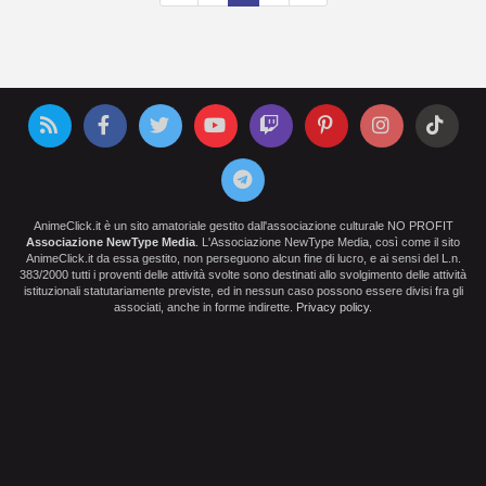
AnimeClick.it è un sito amatoriale gestito dall'associazione culturale NO PROFIT
Associazione NewType Media
. L'Associazione NewType Media, così come il sito
AnimeClick.it da essa gestito, non perseguono alcun fine di lucro, e ai sensi del L.n.
383/2000 tutti i proventi delle attività svolte sono destinati allo svolgimento delle attività
istituzionali statutariamente previste, ed in nessun caso possono essere divisi fra gli
associati, anche in forme indirette.
Privacy policy
.