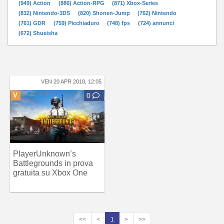
(949) Action
(886) Action-RPG
(871) Xbox-Series
(832) Nintendo-3DS
(820) Shonen-Jump
(762) Nintendo
(761) GDR
(759) Picchiaduro
(748) fps
(724) annunci
(672) Shueisha
VEN 20 APR 2018, 12:05
V
0
PlayerUnknown’s
Battlegrounds in prova
gratuita su Xbox One
<<
<
1
>
>>