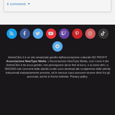
4 commenti
AnimeClick.it è un sito amatoriale gestito dall'associazione culturale NO PROFIT
Associazione NewType Media
. L'Associazione NewType Media, così come il sito
AnimeClick.it da essa gestito, non perseguono alcun fine di lucro, e ai sensi del L.n.
383/2000 tutti i proventi delle attività svolte sono destinati allo svolgimento delle attività
istituzionali statutariamente previste, ed in nessun caso possono essere divisi fra gli
associati, anche in forme indirette.
Privacy policy
.