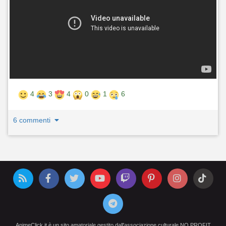
4
3
4
0
1
6
6 commenti
AnimeClick.it è un sito amatoriale gestito dall'associazione culturale NO PROFIT