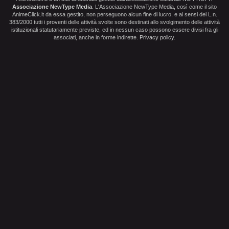
Associazione NewType Media
. L'Associazione NewType Media, così come il sito
AnimeClick.it da essa gestito, non perseguono alcun fine di lucro, e ai sensi del L.n.
383/2000 tutti i proventi delle attività svolte sono destinati allo svolgimento delle attività
istituzionali statutariamente previste, ed in nessun caso possono essere divisi fra gli
associati, anche in forme indirette.
Privacy policy
.