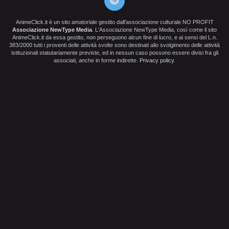
AnimeClick.it è un sito amatoriale gestito dall'associazione culturale NO PROFIT
Associazione NewType Media
. L'Associazione NewType Media, così come il sito
AnimeClick.it da essa gestito, non perseguono alcun fine di lucro, e ai sensi del L.n.
383/2000 tutti i proventi delle attività svolte sono destinati allo svolgimento delle attività
istituzionali statutariamente previste, ed in nessun caso possono essere divisi fra gli
associati, anche in forme indirette.
Privacy policy
.