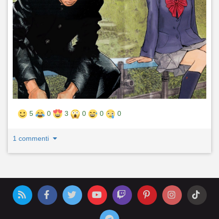
5
0
3
0
0
0
1 commenti