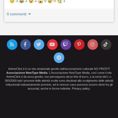
3
2
2
0
0
1
0 commenti
AnimeClick.it è un sito amatoriale gestito dall'associazione culturale NO PROFIT
Associazione NewType Media
. L'Associazione NewType Media, così come il sito
AnimeClick.it da essa gestito, non perseguono alcun fine di lucro, e ai sensi del L.n.
383/2000 tutti i proventi delle attività svolte sono destinati allo svolgimento delle attività
istituzionali statutariamente previste, ed in nessun caso possono essere divisi fra gli
associati, anche in forme indirette.
Privacy policy
.