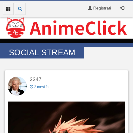
Registrati
SOCIAL STREAM
2247
2 mesi fa