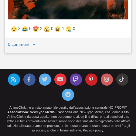
3
0
2
0
1
0
0 commenti
AnimeClick.it è un sito amatoriale gestito dall'associazione culturale NO PROFIT
Associazione NewType Media
. L'Associazione NewType Media, così come il sito
AnimeClick.it da essa gestito, non perseguono alcun fine di lucro, e ai sensi del L.n.
383/2000 tutti i proventi delle attività svolte sono destinati allo svolgimento delle attività
istituzionali statutariamente previste, ed in nessun caso possono essere divisi fra gli
associati, anche in forme indirette.
Privacy policy
.