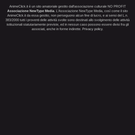
AnimeClick.it è un sito amatoriale gestito dall'associazione culturale NO PROFIT
Associazione NewType Media
. L'Associazione NewType Media, così come il sito
AnimeClick.it da essa gestito, non perseguono alcun fine di lucro, e ai sensi del L.n.
383/2000 tutti i proventi delle attività svolte sono destinati allo svolgimento delle attività
istituzionali statutariamente previste, ed in nessun caso possono essere divisi fra gli
associati, anche in forme indirette.
Privacy policy
.