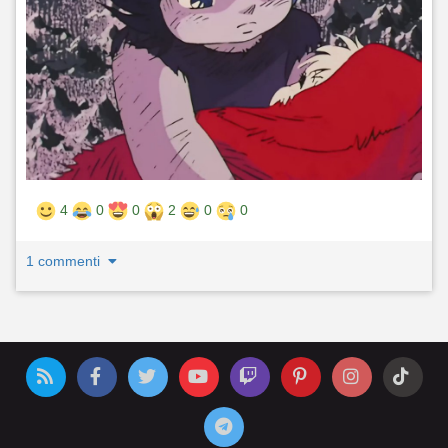
4
0
0
2
0
0
1 commenti