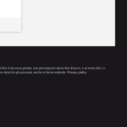
ick.it da essa gestito, non perseguono alcun fine di lucro, e ai sensi del L.n.
e divisi fra gli associati, anche in forme indirette.
Privacy policy
.