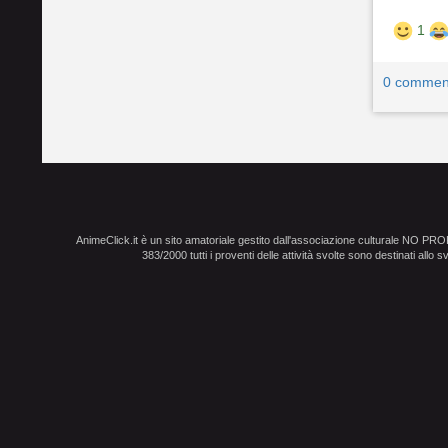
1
0 commen
AnimeClick.it è un sito amatoriale gestito dall'associazione culturale NO PR
383/2000 tutti i proventi delle attività svolte sono destinati allo