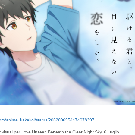
.com/anime_kakekoi/status/2062096954474078397
 visual per Love Unseen Beneath the Clear Night Sky, 6 Luglio.