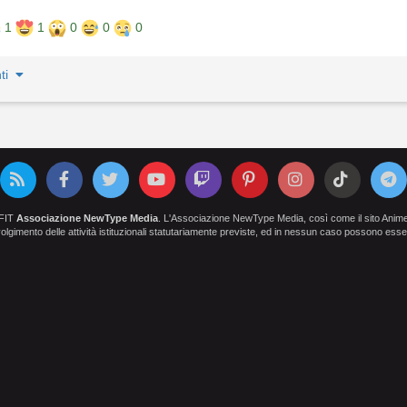
1
1
0
0
0
ti
OFIT
Associazione NewType Media
. L'Associazione NewType Media, così come il sito AnimeCl
 svolgimento delle attività istituzionali statutariamente previste, ed in nessun caso possono esser