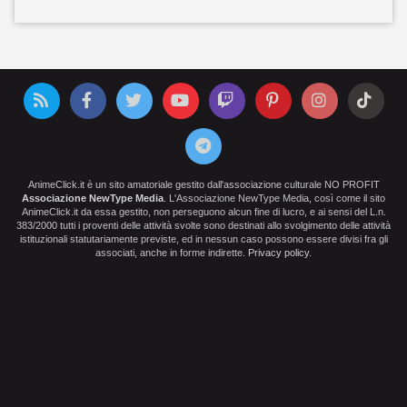
AnimeClick.it è un sito amatoriale gestito dall'associazione culturale NO PROFIT
Associazione NewType Media
. L'Associazione NewType Media, così come il sito
AnimeClick.it da essa gestito, non perseguono alcun fine di lucro, e ai sensi del L.n.
383/2000 tutti i proventi delle attività svolte sono destinati allo svolgimento delle attività
istituzionali statutariamente previste, ed in nessun caso possono essere divisi fra gli
associati, anche in forme indirette.
Privacy policy
.