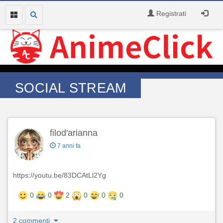
Registrati
SOCIAL STREAM
filod'arianna
7 anni fa
https://youtu.be/83DCAtLl2Yg
0
0
2
0
0
0
2 commenti