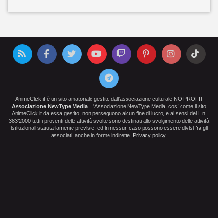
AnimeClick.it è un sito amatoriale gestito dall'associazione culturale NO PROFIT
Associazione NewType Media
. L'Associazione NewType Media, così come il sito
AnimeClick.it da essa gestito, non perseguono alcun fine di lucro, e ai sensi del L.n.
383/2000 tutti i proventi delle attività svolte sono destinati allo svolgimento delle attività
istituzionali statutariamente previste, ed in nessun caso possono essere divisi fra gli
associati, anche in forme indirette.
Privacy policy
.