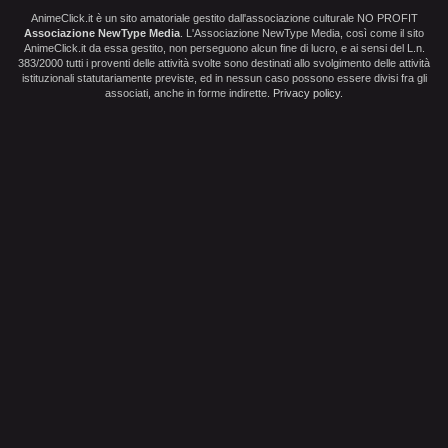
AnimeClick.it è un sito amatoriale gestito dall'associazione culturale NO PROFIT
Associazione NewType Media
. L'Associazione NewType Media, così come il sito
AnimeClick.it da essa gestito, non perseguono alcun fine di lucro, e ai sensi del L.n.
383/2000 tutti i proventi delle attività svolte sono destinati allo svolgimento delle attività
istituzionali statutariamente previste, ed in nessun caso possono essere divisi fra gli
associati, anche in forme indirette.
Privacy policy
.