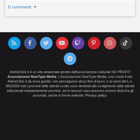
0 commenti
AnimeClick.it è un sito amatoriale gestito dall'associazione culturale NO PROFIT
Associazione NewType Media
. L'Associazione NewType Media, così come il sito
AnimeClick.it da essa gestito, non perseguono alcun fine di lucro, e ai sensi del L.n.
383/2000 tutti i proventi delle attività svolte sono destinati allo svolgimento delle attività
istituzionali statutariamente previste, ed in nessun caso possono essere divisi fra gli
associati, anche in forme indirette.
Privacy policy
.