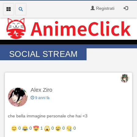
Registrati
SOCIAL STREAM
Alex Ziro
9 anni fa
che bella immagine personale che hai <3
0
0
1
0
0
0