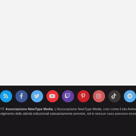
OFIT
Associazione NewType Media
. L'Associazione NewType Media, così come il sito AnimeCl
 svolgimento delle attività istituzionali statutariamente previste, ed in nessun caso possono esser