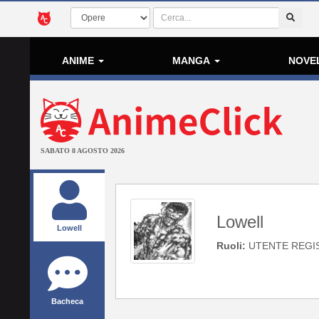
ANIME
MANGA
NOVE
SABATO 8 AGOSTO 2026
Lowell
Lowell
Ruoli:
UTENTE REGI
Bacheca