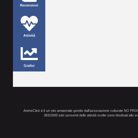
Recensioni
Attività
Grafici
AnimeClick.it è un sito amatoriale gestito dall'associazione culturale NO PR
383/2000 tutti i proventi delle attività svolte sono destinati allo