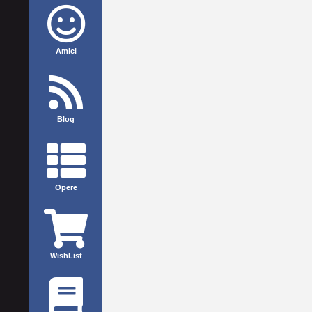
Amici
Blog
Opere
WishList