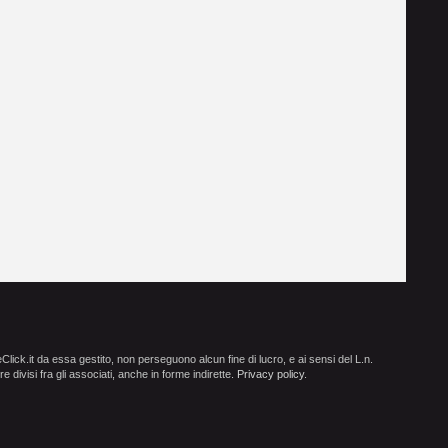
ick.it da essa gestito, non perseguono alcun fine di lucro, e ai sensi del L.n.
e divisi fra gli associati, anche in forme indirette.
Privacy policy
.