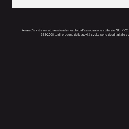
AnimeClick.it è un sito amatoriale gestito dall'associazione culturale NO PR
383/2000 tutti i proventi delle attività svolte sono destinati allo