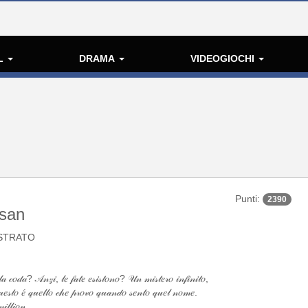
L
DRAMA
VIDEOGIOCHI
Punti:
2390
usan
STRATO
 𝒸𝑜𝒹𝒶? 𝒜𝓃𝓏𝒾, 𝓁𝑒 𝒻𝒶𝓉𝑒 𝑒𝓈𝒾𝓈𝓉𝑜𝓃𝑜? 𝒰𝓃 𝓂𝒾𝓈𝓉𝑒𝓇𝑜 𝒾𝓃𝒻𝒾𝓃𝒾𝓉𝑜,
𝓊𝑒𝓈𝓉𝑜 𝑒́ 𝓆𝓊𝑒𝓁𝓁𝑜 𝒸𝒽𝑒 𝓅𝓇𝑜𝓋𝑜 𝓆𝓊𝒶𝓃𝒹𝑜 𝓈𝑒𝓃𝓉𝑜 𝓆𝓊𝑒𝓁 𝓃𝑜𝓂𝑒.
𝓁𝓁𝒾𝑜𝓃