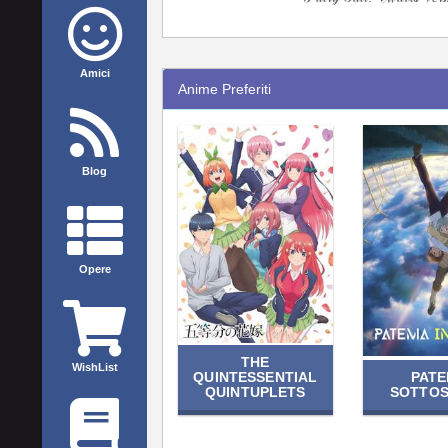
Amici
Anime Preferiti
Blog
Opere
THE
WishList
QUINTESSENTIAL
PAT
QUINTUPLETS
SOTTO