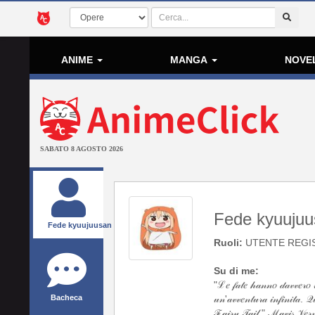
ANIME
MANGA
NOVE
SABATO 8 AGOSTO 2026
Fede kyuuju
Fede kyuujuusan
Ruoli:
UTENTE REGI
Su di me:
"ℒ𝑒 𝒻𝒶𝓉𝑒 𝒽𝒶𝓃𝓃𝑜 𝒹𝒶𝓋𝓋𝑒𝓇𝑜 𝓁
Bacheca
𝓊𝓃'𝒶𝓋𝓋𝑒𝓃𝓉𝓊𝓇𝒶 𝒾𝓃𝒻𝒾𝓃𝒾𝓉𝒶. 𝒬
ℱ𝒶𝒾𝓇𝓎 𝒯𝒶𝒾𝓁." ℳ𝒶𝓋𝒾𝓈 𝒱𝑒𝓇𝓂