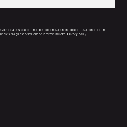
ick.it da essa gestito, non perseguono alcun fine di lucro, e ai sensi del L.n.
e divisi fra gli associati, anche in forme indirette.
Privacy policy
.