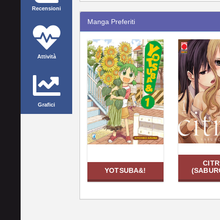
Recensioni
Manga Preferiti
Attività
Grafici
CIT
YOTSUBA&!
(SABUR