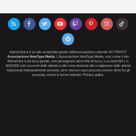
AnimeClick.it è un sito amatoriale gestito dall'associazione culturale NO PROFIT
Associazione NewType Media
. L'Associazione NewType Media, così come il sito
AnimeClick.it da essa gestito, non perseguono alcun fine di lucro, e ai sensi del L.n.
383/2000 tutti i proventi delle attività svolte sono destinati allo svolgimento delle attività
istituzionali statutariamente previste, ed in nessun caso possono essere divisi fra gli
associati, anche in forme indirette.
Privacy policy
.