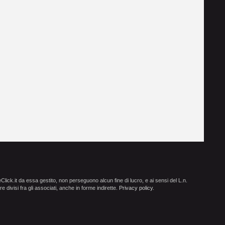
ick.it da essa gestito, non perseguono alcun fine di lucro, e ai sensi del L.n.
e divisi fra gli associati, anche in forme indirette.
Privacy policy
.