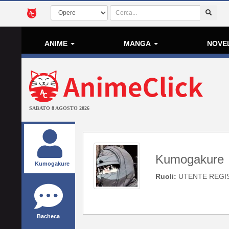
ANIME
MANGA
NOVE
SABATO 8 AGOSTO 2026
Kumogakure
Kumogakure
Ruoli:
UTENTE REGI
Bacheca