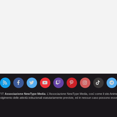
OFIT
Associazione NewType Media
. L'Associazione NewType Media, così come il sito AnimeCl
 svolgimento delle attività istituzionali statutariamente previste, ed in nessun caso possono esser