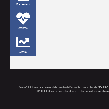
Recensioni
Attività
Grafici
AnimeClick.it è un sito amatoriale gestito dall'associazione culturale NO PR
383/2000 tutti i proventi delle attività svolte sono destinati allo