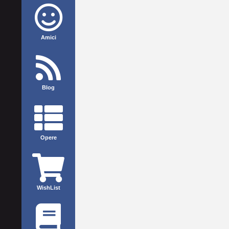
Amici
Blog
Opere
WishList