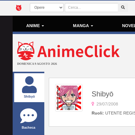
ANIME
MANGA
NOVE
DOMENICA 9 AGOSTO 2026
Shibyō
Shibyō
29/07/2008
Ruoli:
UTENTE REGI
Bacheca