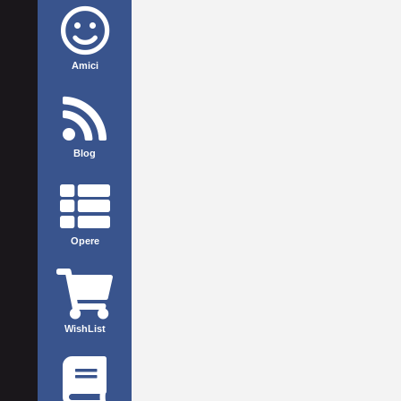
Amici
Blog
Opere
WishList