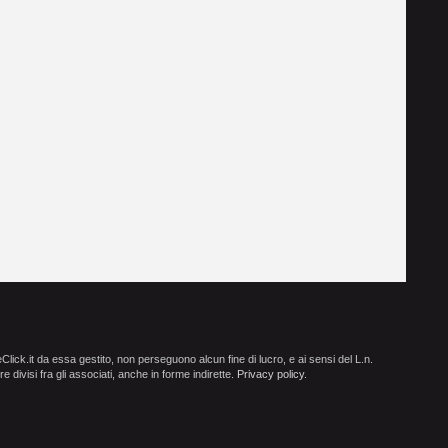
ick.it da essa gestito, non perseguono alcun fine di lucro, e ai sensi del L.n.
e divisi fra gli associati, anche in forme indirette.
Privacy policy
.