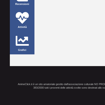
Recensioni
Attività
Grafici
AnimeClick.it è un sito amatoriale gestito dall'associazione culturale NO PR
383/2000 tutti i proventi delle attività svolte sono destinati allo