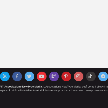
OFIT
Associazione NewType Media
. L'Associazione NewType Media, così come il sito AnimeCl
 svolgimento delle attività istituzionali statutariamente previste, ed in nessun caso possono esser