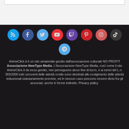
AnimeClick.it è un sito amatoriale gestito dall'associazione culturale NO PROFIT
Associazione NewType Media
. L'Associazione NewType Media, così come il sito
AnimeClick.it da essa gestito, non perseguono alcun fine di lucro, e ai sensi del L.n.
383/2000 tutti i proventi delle attività svolte sono destinati allo svolgimento delle attività
istituzionali statutariamente previste, ed in nessun caso possono essere divisi fra gli
associati, anche in forme indirette.
Privacy policy
.