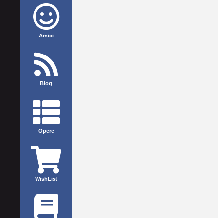
Amici
Blog
Opere
WishList