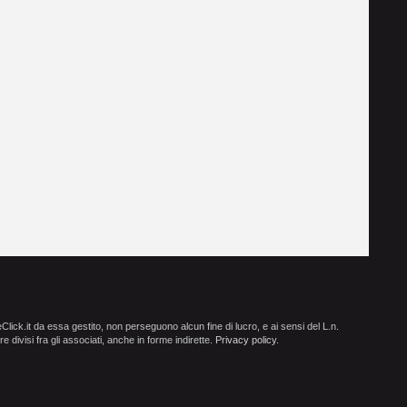
ick.it da essa gestito, non perseguono alcun fine di lucro, e ai sensi del L.n.
e divisi fra gli associati, anche in forme indirette.
Privacy policy
.