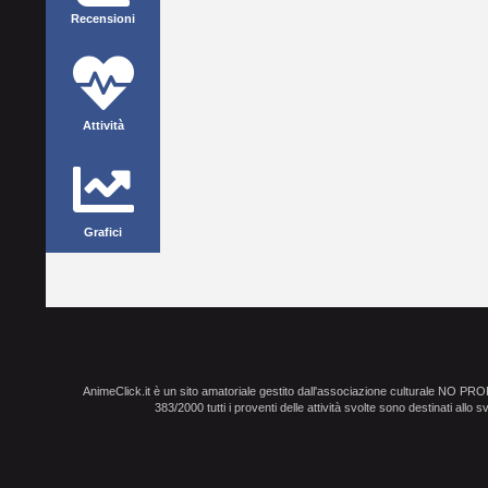
Recensioni
Attività
Grafici
AnimeClick.it è un sito amatoriale gestito dall'associazione culturale NO PR
383/2000 tutti i proventi delle attività svolte sono destinati allo