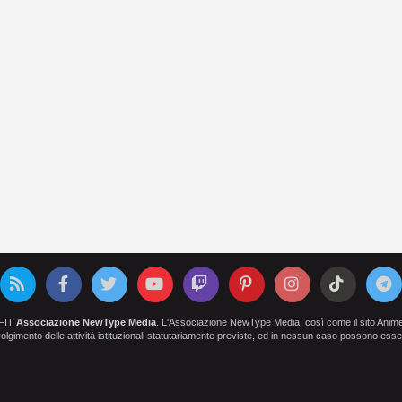
OFIT
Associazione NewType Media
. L'Associazione NewType Media, così come il sito AnimeCl
 svolgimento delle attività istituzionali statutariamente previste, ed in nessun caso possono esser