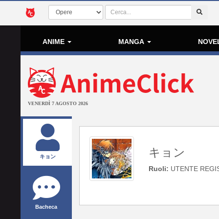
ANIME
MANGA
NOVE
VENERDÌ 7 AGOSTO 2026
キョン
キョン
Ruoli:
UTENTE REGI
Bacheca