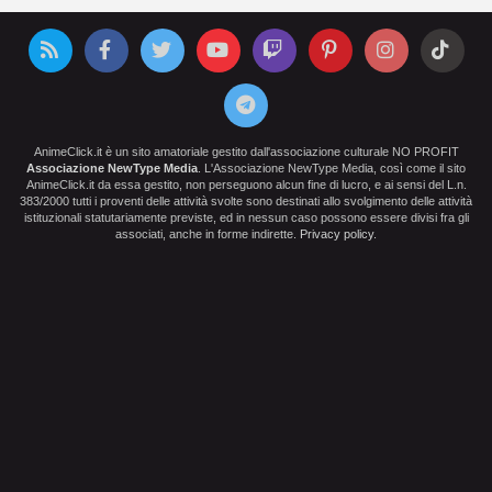
AnimeClick.it è un sito amatoriale gestito dall'associazione culturale NO PROFIT
Associazione NewType Media
. L'Associazione NewType Media, così come il sito
AnimeClick.it da essa gestito, non perseguono alcun fine di lucro, e ai sensi del L.n.
383/2000 tutti i proventi delle attività svolte sono destinati allo svolgimento delle attività
istituzionali statutariamente previste, ed in nessun caso possono essere divisi fra gli
associati, anche in forme indirette.
Privacy policy
.