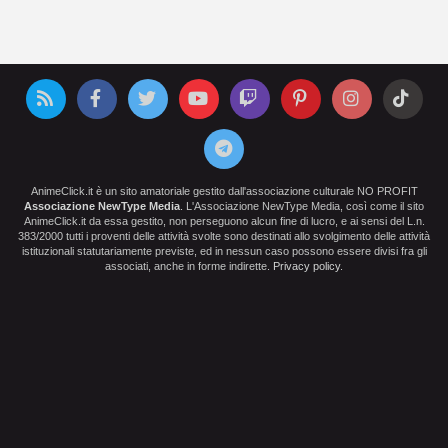
AnimeClick.it è un sito amatoriale gestito dall'associazione culturale NO PROFIT
Associazione NewType Media
. L'Associazione NewType Media, così come il sito
AnimeClick.it da essa gestito, non perseguono alcun fine di lucro, e ai sensi del L.n.
383/2000 tutti i proventi delle attività svolte sono destinati allo svolgimento delle attività
istituzionali statutariamente previste, ed in nessun caso possono essere divisi fra gli
associati, anche in forme indirette.
Privacy policy
.