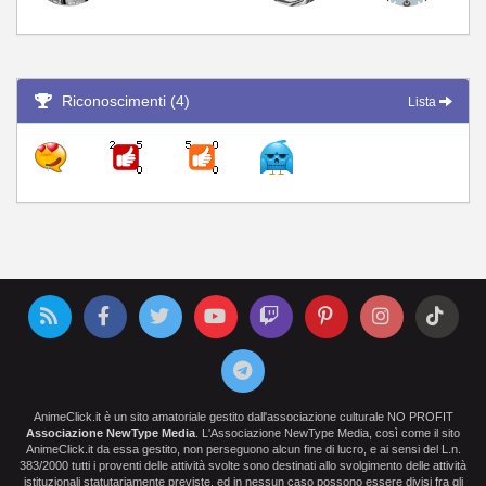
Riconoscimenti (4)
Lista
AnimeClick.it è un sito amatoriale gestito dall'associazione culturale NO PROFIT
Associazione NewType Media
. L'Associazione NewType Media, così come il sito
AnimeClick.it da essa gestito, non perseguono alcun fine di lucro, e ai sensi del L.n.
383/2000 tutti i proventi delle attività svolte sono destinati allo svolgimento delle attività
istituzionali statutariamente previste, ed in nessun caso possono essere divisi fra gli