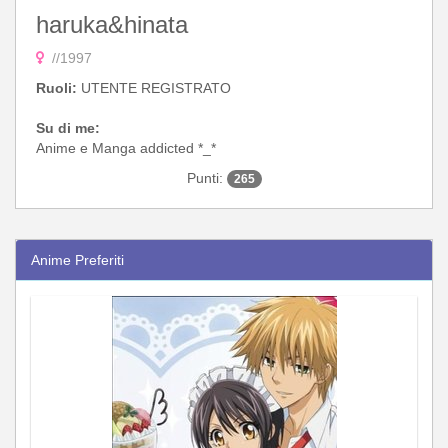
haruka&hinata
//1997
Ruoli:
UTENTE REGISTRATO
Su di me:
Anime e Manga addicted *_*
Punti:
265
Anime Preferiti