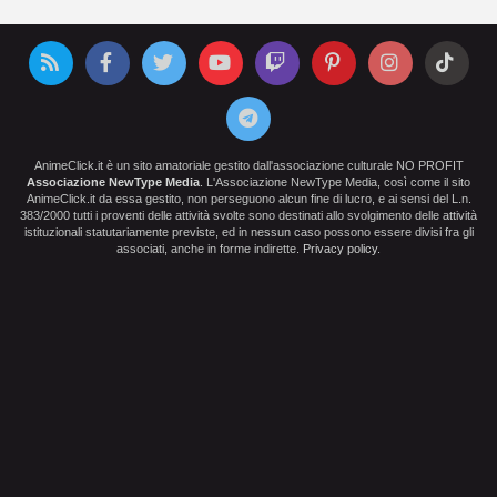
AnimeClick.it è un sito amatoriale gestito dall'associazione culturale NO PROFIT
Associazione NewType Media
. L'Associazione NewType Media, così come il sito
AnimeClick.it da essa gestito, non perseguono alcun fine di lucro, e ai sensi del L.n.
383/2000 tutti i proventi delle attività svolte sono destinati allo svolgimento delle attività
istituzionali statutariamente previste, ed in nessun caso possono essere divisi fra gli
associati, anche in forme indirette.
Privacy policy
.