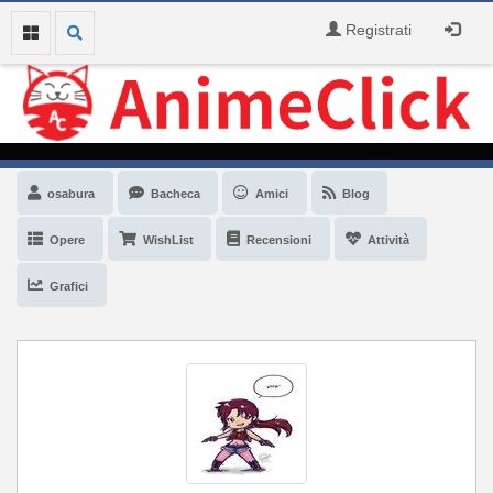
Registrati
osabura
Bacheca
Amici
Blog
Opere
WishList
Recensioni
Attività
Grafici