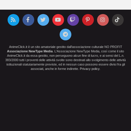
AnimeClick.it è un sito amatoriale gestito dall'associazione culturale NO PROFIT
Associazione NewType Media
. L'Associazione NewType Media, così come il sito
AnimeClick.it da essa gestito, non perseguono alcun fine di lucro, e ai sensi del L.n.
383/2000 tutti i proventi delle attività svolte sono destinati allo svolgimento delle attività
istituzionali statutariamente previste, ed in nessun caso possono essere divisi fra gli
associati, anche in forme indirette.
Privacy policy
.