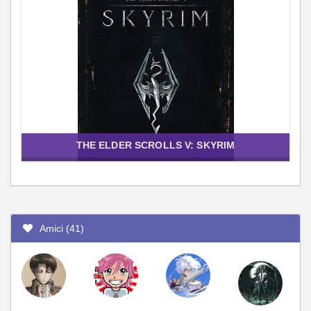
THE ELDER SCROLLS V: SKYRIM
Amici (41)