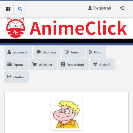
Registrati
jabawack
Bacheca
Amici
Blog
Opere
WishList
Recensioni
Attività
Grafici