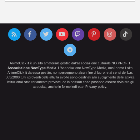
AnimeClick.it è un sito amatoriale gestito dall'associazione culturale NO PROFIT
Associazione NewType Media
. L'Associazione NewType Media, così come il sito
AnimeClick.it da essa gestito, non perseguono alcun fine di lucro, e ai sensi del L.n.
383/2000 tutti i proventi delle attività svolte sono destinati allo svolgimento delle attività
istituzionali statutariamente previste, ed in nessun caso possono essere divisi fra gli
associati, anche in forme indirette.
Privacy policy
.