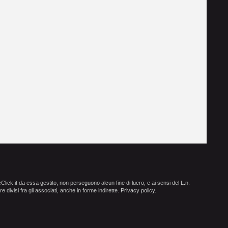
ick.it da essa gestito, non perseguono alcun fine di lucro, e ai sensi del L.n.
e divisi fra gli associati, anche in forme indirette.
Privacy policy
.