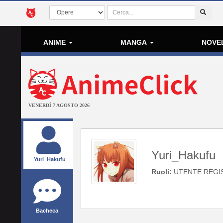
ANIME
MANGA
NOVE
VENERDÌ 7 AGOSTO 2026
Yuri_Hakufu
Yuri_Hakufu
Ruoli:
UTENTE REGI
Bacheca