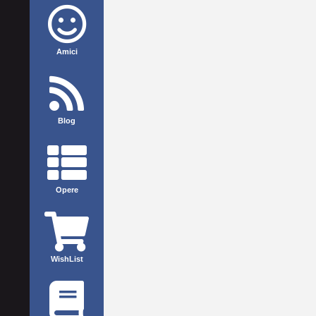
Amici
Blog
Opere
WishList