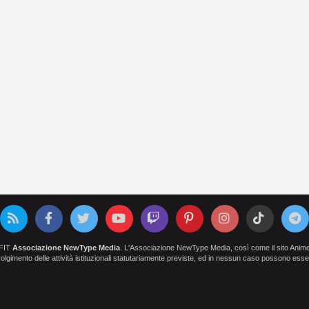
OFIT
Associazione NewType Media
. L'Associazione NewType Media, così come il sito AnimeCl
 svolgimento delle attività istituzionali statutariamente previste, ed in nessun caso possono esser