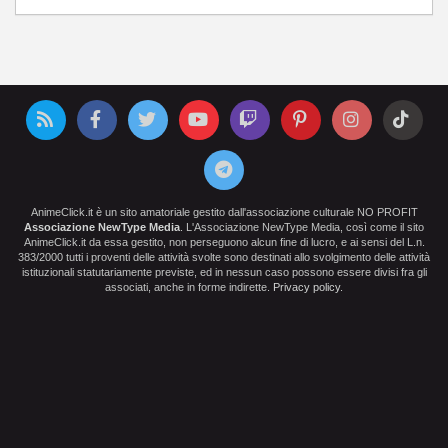
AnimeClick.it è un sito amatoriale gestito dall'associazione culturale NO PROFIT
Associazione NewType Media
. L'Associazione NewType Media, così come il sito
AnimeClick.it da essa gestito, non perseguono alcun fine di lucro, e ai sensi del L.n.
383/2000 tutti i proventi delle attività svolte sono destinati allo svolgimento delle attività
istituzionali statutariamente previste, ed in nessun caso possono essere divisi fra gli
associati, anche in forme indirette.
Privacy policy
.