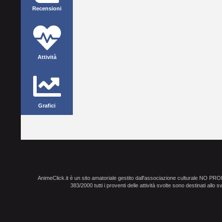
Recensioni
Attività
Grafici
AnimeClick.it è un sito amatoriale gestito dall'associazione culturale NO PR
383/2000 tutti i proventi delle attività svolte sono destinati allo