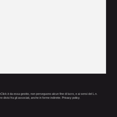
ick.it da essa gestito, non perseguono alcun fine di lucro, e ai sensi del L.n.
e divisi fra gli associati, anche in forme indirette.
Privacy policy
.