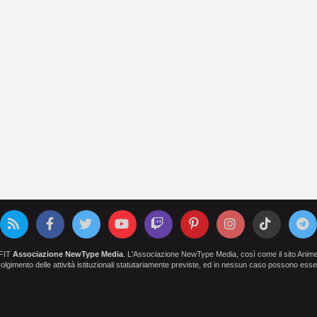
OFIT
Associazione NewType Media
. L'Associazione NewType Media, così come il sito AnimeCl
 svolgimento delle attività istituzionali statutariamente previste, ed in nessun caso possono esser