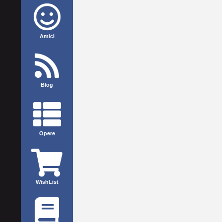
Amici
Blog
Opere
WishList