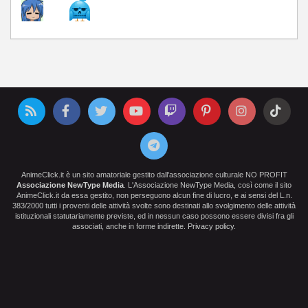
AnimeClick.it è un sito amatoriale gestito dall'associazione culturale NO PROFIT
Associazione NewType Media
. L'Associazione NewType Media, così come il sito
AnimeClick.it da essa gestito, non perseguono alcun fine di lucro, e ai sensi del L.n.
383/2000 tutti i proventi delle attività svolte sono destinati allo svolgimento delle attività
istituzionali statutariamente previste, ed in nessun caso possono essere divisi fra gli
associati, anche in forme indirette.
Privacy policy
.