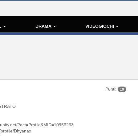
L
DRAMA
VIDEOGIOCHI
Punti:
19
STRATO
unity.net/?act=Profile&MID=10956263
t/profile/Dhyanax