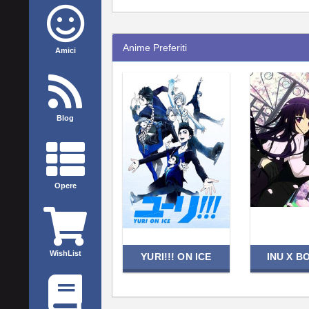
Anime Preferiti
Amici
Blog
Opere
WishList
YURI!!! ON ICE
INU X B