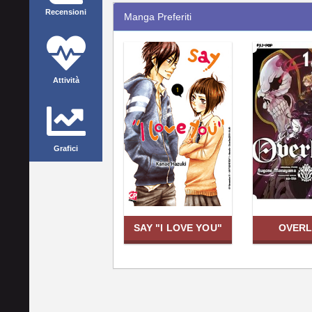
Recensioni
Manga Preferiti
Attività
Grafici
SAY "I LOVE YOU"
OVER