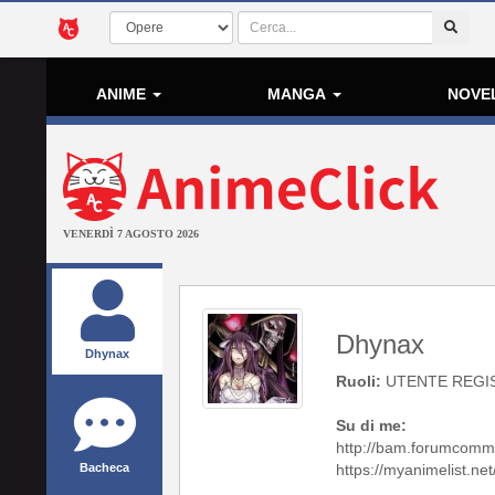
ANIME
MANGA
NOVE
VENERDÌ 7 AGOSTO 2026
Dhynax
Dhynax
Ruoli:
UTENTE REGI
Su di me:
http://bam.forumcomm
Bacheca
https://myanimelist.ne