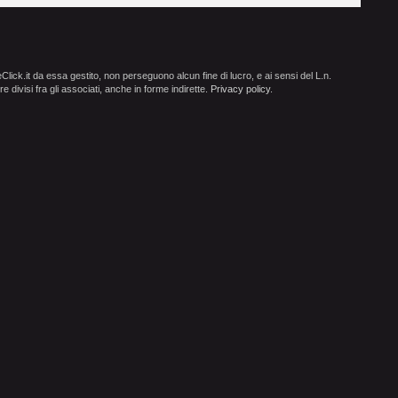
ick.it da essa gestito, non perseguono alcun fine di lucro, e ai sensi del L.n.
e divisi fra gli associati, anche in forme indirette.
Privacy policy
.