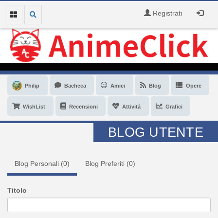
Registrati
Philip
Bacheca
Amici
Blog
Opere
WishList
Recensioni
Attività
Grafici
BLOG UTENTE
Blog Personali (
0
)
Blog Preferiti (
0
)
Titolo