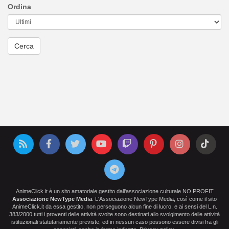
Ordina
AnimeClick.it è un sito amatoriale gestito dall'associazione culturale NO PROFIT
Associazione NewType Media
. L'Associazione NewType Media, così come il sito
AnimeClick.it da essa gestito, non perseguono alcun fine di lucro, e ai sensi del L.n.
383/2000 tutti i proventi delle attività svolte sono destinati allo svolgimento delle attività
istituzionali statutariamente previste, ed in nessun caso possono essere divisi fra gli