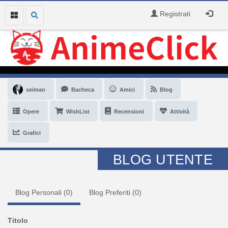
Registrati
seiman
Bacheca
Amici
Blog
Opere
WishList
Recensioni
Attività
Grafici
BLOG UTENTE
Blog Personali (
0
)
Blog Preferiti (
0
)
Titolo