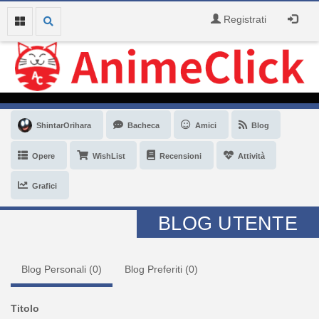
Registrati
ShintarOrihara
Bacheca
Amici
Blog
Opere
WishList
Recensioni
Attività
Grafici
BLOG UTENTE
Blog Personali (
0
)
Blog Preferiti (
0
)
Titolo